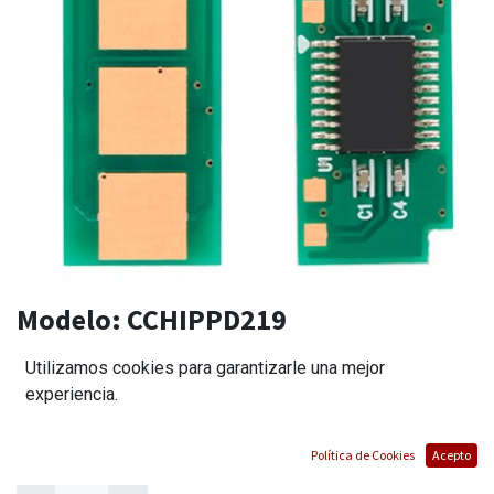
Modelo:
CCHIPPD219
CHIP PARA PD219 PANTUM
Utilizamos cookies para garantizarle una mejor
experiencia.
(0 reseña)
$
14,00
Política de Cookies
Acepto