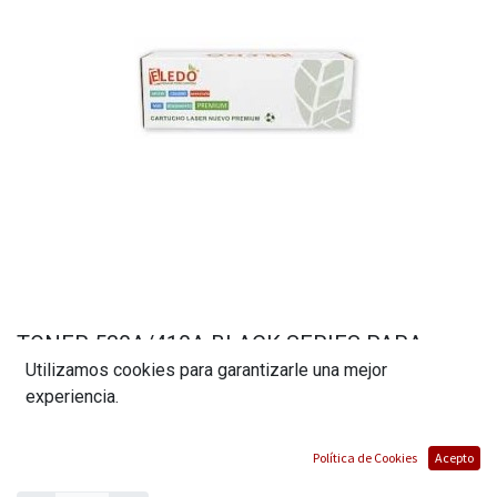
TONER 530A/410A BLACK SERIES PARA
Utilizamos cookies para garantizarle una mejor
CARTUCHO HP/CANON MARCA ELEDO
experiencia.
(0 reseña)
$
12,61
Política de Cookies
Acepto