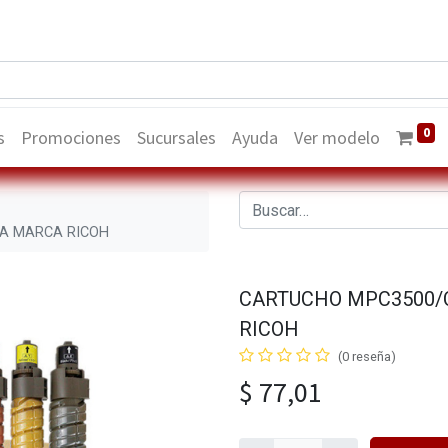
0
s
Promociones
Sucursales
Ayuda
Ver modelo
A MARCA RICOH
CARTUCHO MPC3500/
RICOH
(0 reseña)
$
77,01