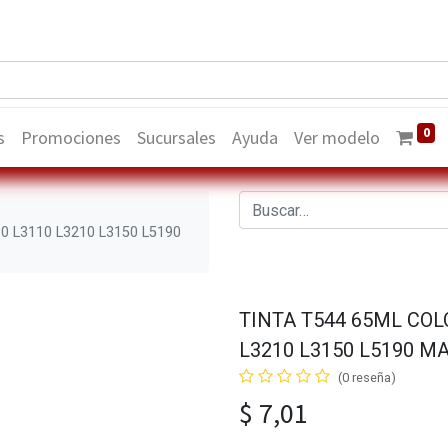
0
s
Promociones
Sucursales
Ayuda
Ver modelo
 L3110 L3210 L3150 L5190
TINTA T544 65ML COL
L3210 L3150 L5190 
(0 reseña)
$
7,01