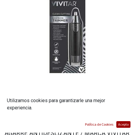
Utilizamos cookies para garantizarle una mejor
DEPILADORA DE VELLO FACIAL / FUNCIONA
experiencia.
CON PILAS AA (NO INCLUIDAS) / CUCHILLAS
DE ACERO INOXIDABLE / HIPOALERGENICO /
Política de Cookies
Acepto
AGARRE ANTIDESLIZANTE / MARCA VIVITAR