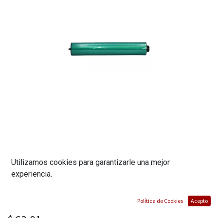
CILINDRO PARA RICOH AF
Utilizamos cookies para garantizarle una mejor
experiencia.
340/350/450/1035/1045/2035/3035/2045
(DRSTAF350) MARCA ADVANCED
Política de Cookies
Acepto
(0 reseña)