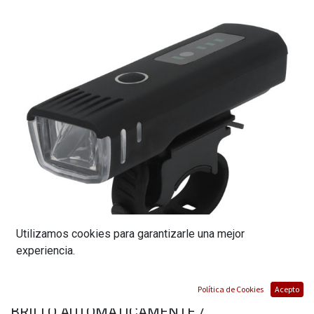
Utilizamos cookies para garantizarle una mejor
experiencia.
LINTERNA 824 PARA BICICLETAS / AJUSTA
Política de Cookies
Acepto
BRILLO AUTOMATICAMENTE /