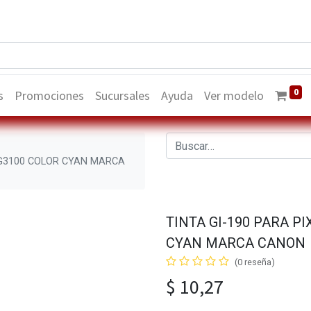
0
s
Promociones
Sucursales
Ayuda
Ver modelo
/ G3100 COLOR CYAN MARCA
TINTA GI-190 PARA PI
CYAN MARCA CANON
(0 reseña)
$
10,27