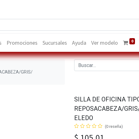
0
s
Promociones
Sucursales
Ayuda
Ver modelo
SACABEZA/GRIS/
SILLA DE OFICINA TIP
REPOSACABEZA/GRIS/
ELEDO
(0 reseña)
$
105,01