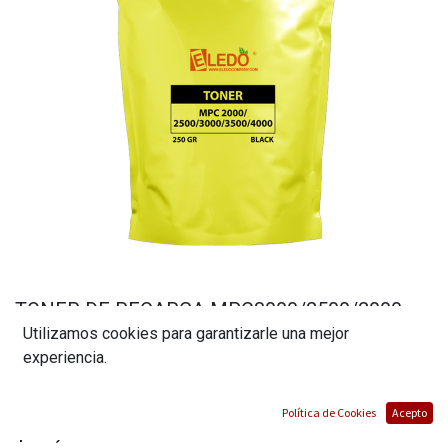
TONER DE RECARGA MPC3000/2500/2000
Utilizamos cookies para garantizarle una mejor
PARA RICOH CAPACIDAD 250 GR COLOR
experiencia.
BLACK MARCA ELEDO
(0 reseña)
Política de Cookies
Acepto
$
28,00