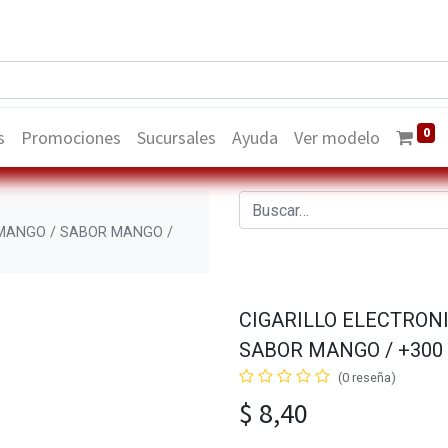
0
s
Promociones
Sucursales
Ayuda
Ver modelo
/ MANGO / SABOR MANGO /
CIGARILLO ELECTRONI
SABOR MANGO / +300
(0 reseña)
$
8,40