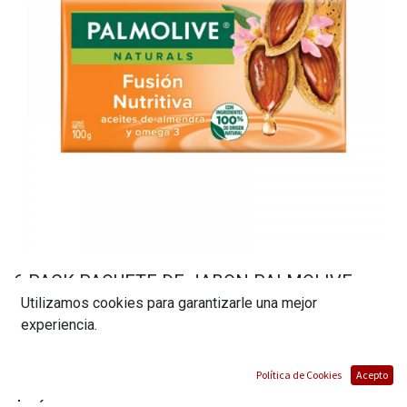
6 PACK PAQUETE DE JABON PALMOLIVE
Utilizamos cookies para garantizarle una mejor
NATURALS / FUSION NUTRITIVA/ ACEITES DE
experiencia.
ALMENDRA Y OMEGA
(0 reseña)
Política de Cookies
Acepto
$
5,60