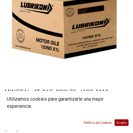
MINERAL, 4T, SAE, 20W-50, JASO, MA2,
Utilizamos cookies para garantizarle una mejor
MOTORCYCLE (12 LITROS). MARCA
experiencia.
LUBRIKON
(0 reseña)
Política de Cookies
Acepto
$
97,38