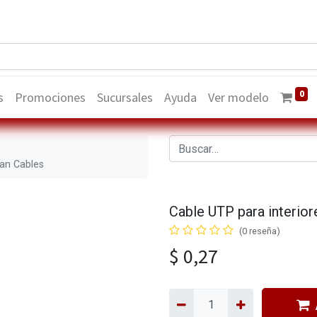
0
s
Promociones
Sucursales
Ayuda
Ver modelo
Lan Cables
Cable UTP para interio
(0 reseña)
$
0,27