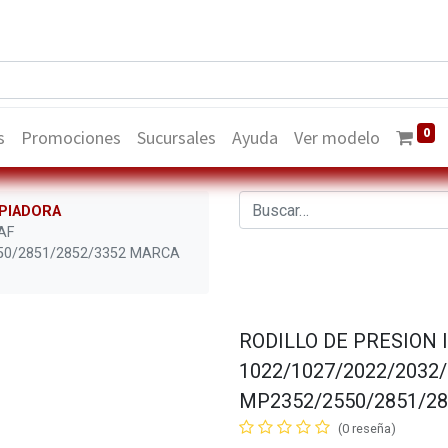
0
s
Promociones
Sucursales
Ayuda
Ver modelo
PIADORA
AF
550/2851/2852/3352 MARCA
RODILLO DE PRESION 
1022/1027/2022/2032/
MP2352/2550/2851/2
(0 reseña)