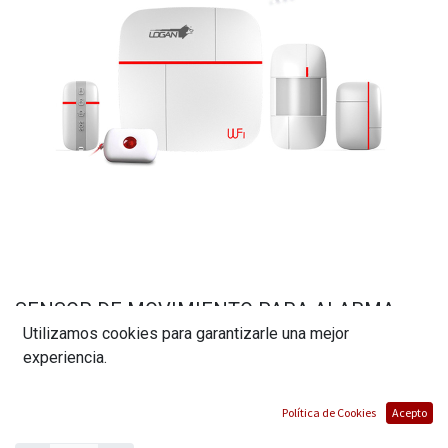
SENSOR DE MOVIMIENTO PARA ALARMA
Utilizamos cookies para garantizarle una mejor
INTELIGENTE MARCA LOGAN
experiencia.
(0 reseña)
$
16,80
Política de Cookies
Acepto