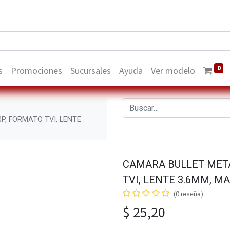
0
s
Promociones
Sucursales
Ayuda
Ver modelo
P, FORMATO TVI, LENTE
CAMARA BULLET META
TVI, LENTE 3.6MM, M
(0 reseña)
$
25,20