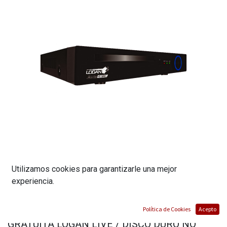
Utilizamos cookies para garantizarle una mejor
DVR 8 CANALES/ RESOLUCION 1080P /
experiencia.
FORMATO AHD, TVI, CVI, CVBS y IP) /
DETECCION DE MOVIMIENTO, APLICACIÓN
Política de Cookies
Acepto
GRATUITA LOGAN LIVE / DISCO DURO NO