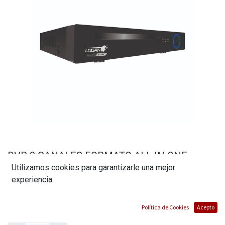
DVR 8 CANALES FORMATO ALL IN ONE
Utilizamos cookies para garantizarle una mejor
RESOLUCION 1080N MARCA LOGAN
experiencia.
(0 reseña)
$
70,00
Política de Cookies
Acepto