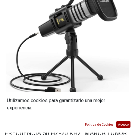
Utilizamos cookies para garantizarle una mejor
MICROFONO USB, INCLUYE TRIPODE DE
experiencia.
SOPORTE, MICROFONO SUPRESOR DE RUIDO,
CON FILTRO POP, RESPUESTA DE
Política de Cookies
Acepto
FRECUENCIA 50 HZ-20 KHZ, MARCA TONOR,