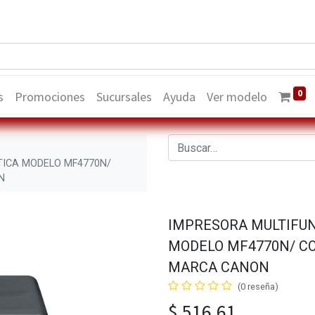
0
s
Promociones
Sucursales
Ayuda
Ver modelo
ICA MODELO MF4770N/
N
IMPRESORA MULTIFU
MODELO MF4770N/ CO
MARCA CANON
(0 reseña)
$
516,61