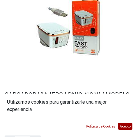
CARGADOR VIAJERO LDNIO /18 W / MODELO
Utilizamos cookies para garantizarle una mejor
A-1204Q / CON CABLE USB A MICRO USB
experiencia.
(0 reseña)
$
21,01
Política de Cookies
Acepto