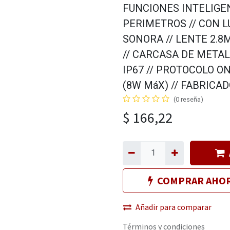
FUNCIONES INTELIGE
PERIMETROS // CON 
SONORA // LENTE 2.8
// CARCASA DE METAL
IP67 // PROTOCOLO O
(8W MáX) // FABRICA
(0 reseña)
$
166,22
COMPRAR AHO
Añadir para comparar
Términos y condiciones