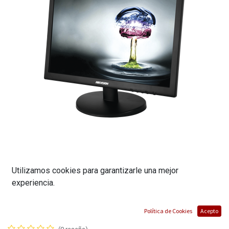
MONITOR PROFESIONAL LCD DE 18.5"/
Utilizamos cookies para garantizarle una mejor
experiencia.
RESOLUCIÓN 1366 X 768P / ENTRADAS DE
VÍDEO HDMI / VGA / COMPATIBLE CON VESA
Política de Cookies
Acepto
/ MARCA HIKVISION / MALETA