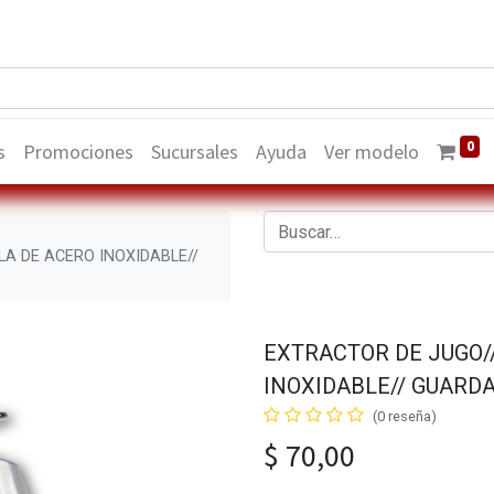
0
s
Promociones
Sucursales
Ayuda
Ver modelo
LA DE ACERO INOXIDABLE//
EXTRACTOR DE JUGO//
INOXIDABLE// GUAR
(0 reseña)
$
70,00