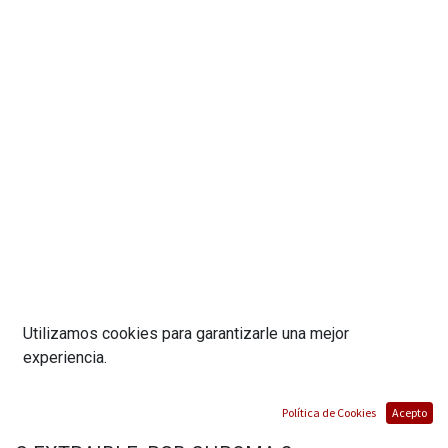
Utilizamos cookies para garantizarle una mejor
experiencia.
TECLADO MECANICO DITI 1 MANO RGB
Política de Cookies
Acepto
(SWITCHES REDRAGON BROWN, CABLE USB-