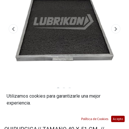
Utilizamos cookies para garantizarle una mejor
KIT DE PEDILUVIO // BANDEJA METALICA//
experiencia.
ALFOMBRA ANTIFATIGA Y
Política de Cookies
Acepto
ANTIRESBALANTE// ALFOMBRA