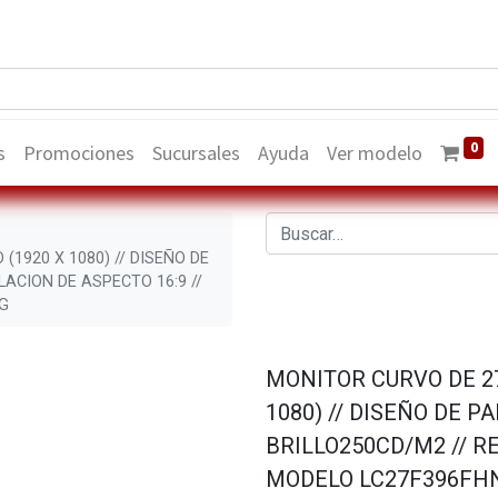
0
s
Promociones
Sucursales
Ayuda
Ver modelo
(1920 X 1080) // DISEÑO DE
LACION DE ASPECTO 16:9 //
G
MONITOR CURVO DE 27
1080) // DISEÑO DE P
BRILLO250CD/M2 // RE
MODELO LC27F396FH