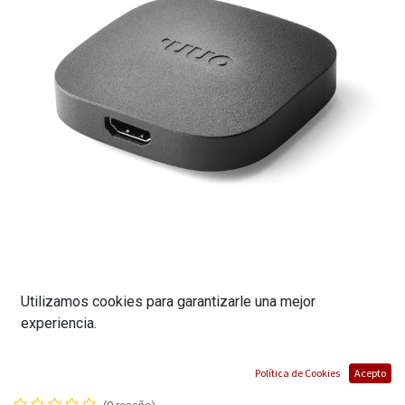
DISPOSITIVO DE STREAMING ONN |
Utilizamos cookies para garantizarle una mejor
experiencia.
RESOLUCION: 4K | COMPATIBILIDAD CON
AUDIO DOLBY | SISTEMA OPERATIVO
Política de Cookies
Acepto
ANDROID TV | MARCA ONN