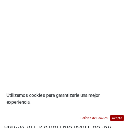
Utilizamos cookies para garantizarle una mejor
SCOOTER// RUEDAS DE SILICON// LUCES Y
experiencia.
MELODIAS// BARRA DE DIRECCION DE
ALUMINIO//SOPORTA 36 KG// DISEÑO
Política de Cookies
Acepto
UNICO// UTILIZA BATERIA DOBLE AA (NO