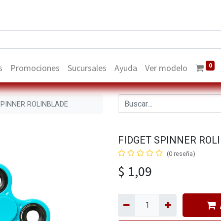
0
s
Promociones
Sucursales
Ayuda
Ver modelo
SPINNER ROLINBLADE
FIDGET SPINNER ROL
(0 reseña)
$
1,09