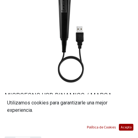
MICROFONO USB DINAMICO / MARCA
Utilizamos cookies para garantizarle una mejor
MAXELL / MODELO USBM-MIC
experiencia.
(0 reseña)
$
21,01
Política de Cookies
Acepto