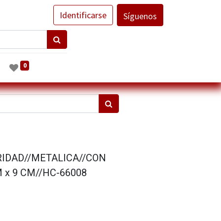
Identificarse
Síguenos
0
RIDAD//METALICA//CON
 x 9 CM//HC-66008