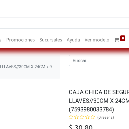
0
s
Promociones
Sucursales
Ayuda
Ver modelo
 LLAVES//30CM X 24CM x 9
CAJA CHICA DE SEGU
LLAVES//30CM X 24CM
(7593980033784)
(0 reseña)
$
30,80