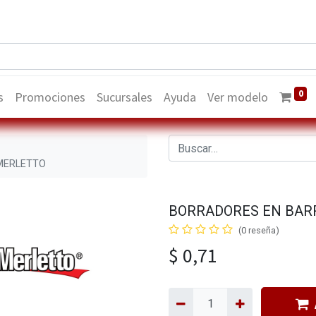
0
s
Promociones
Sucursales
Ayuda
Ver modelo
MERLETTO
BORRADORES EN BAR
(0 reseña)
$
0,71