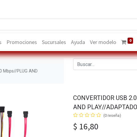
0
s
Promociones
Sucursales
Ayuda
Ver modelo
80 Mbps//PLUG AND
CONVERTIDOR USB 2.0
AND PLAY//ADAPTADO
(0 reseña)
$
16,80