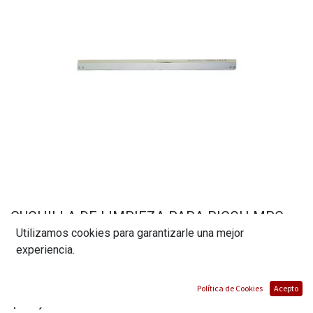
CUCHILLA DE LIMPIEZA PARA RICOH MPC
Utilizamos cookies para garantizarle una mejor
3003, 3503, 3504, 4503, 4504, 5503, 5504,
experiencia.
6003, 6004. (06202)
(0 reseña)
Política de Cookies
Acepto
$
28,00