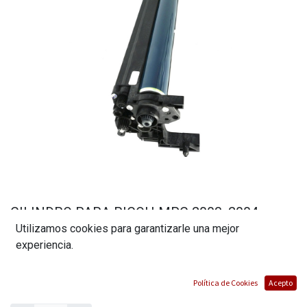
CILINDRO PARA RICOH MPC 2003, 2004,
Utilizamos cookies para garantizarle una mejor
2011, 2503, 2504 DRPRMPC2003
experiencia.
(0 reseña)
$
70,00
Política de Cookies
Acepto