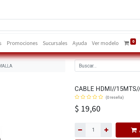
0
s
Promociones
Sucursales
Ayuda
Ver modelo
MALLA
CABLE HDMI//15MTS/
(0 reseña)
$
19,60