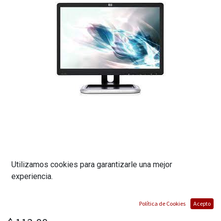
MONITOR LCD TFT 19 PULGADAS // PUERTO
Utilizamos cookies para garantizarle una mejor
experiencia.
VGA, DVI, DISPLAY PORT // RELACION
ASPECTO 5:4 // 2 PUERTOS USB // GRADO A
Política de Cookies
Acepto
(0 reseña)