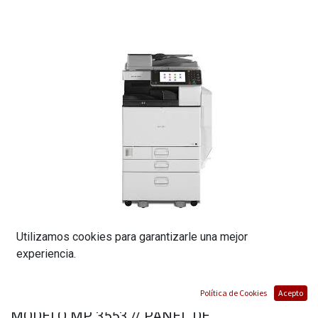
Utilizamos cookies para garantizarle una mejor
experiencia.
FOTOCOPIADORA MULTIFUNCIONAL RICOH
Política de Cookies
Acepto
MODELO MP 3553 // PANEL DE