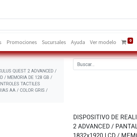
0
s
Promociones
Sucursales
Ayuda
Ver modelo
OCULUS QUEST 2 ADVANCED /
D / MEMORIA DE 128 GB /
ONTROLES TACTILES
IAS AA / COLOR GRIS /
DISPOSITIVO DE REAL
2 ADVANCED / PANTA
1832x1920 LCD / MEMO