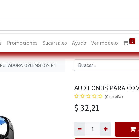
0
s
Promociones
Sucursales
Ayuda
Ver modelo
PUTADORA OVLENG OV- P1
AUDIFONOS PARA COM
(0 reseña)
$
32,21