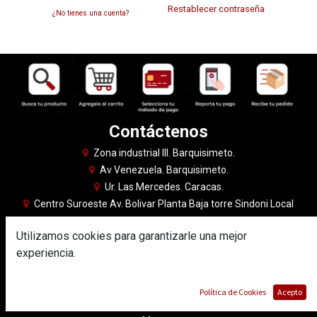
Restablecer contraseña
¿No tienes una cuenta?
Contáctenos
Zona industrial III. Barquisimeto.
Av Venezuela. Barquisimeto.
Ur. Las Mercedes. Caracas.
Centro Suroeste Av. Bolivar Planta Baja torre Sindoni Local
PB20
Utilizamos cookies para garantizarle una mejor
0424-522.10.73
experiencia.
info@copikon.com
Lunes a Sábado.
Información
Política de Cookies
Acepto