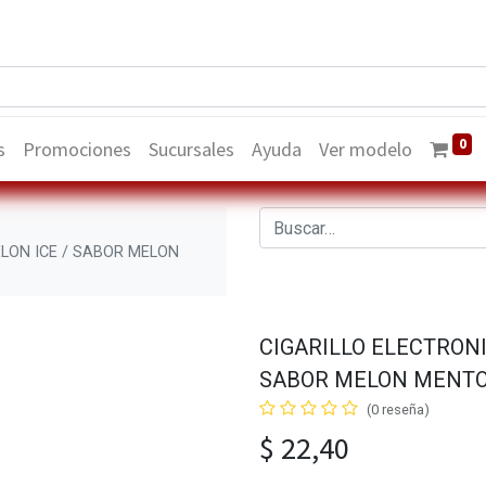
0
s
Promociones
Sucursales
Ayuda
Ver modelo
ELON ICE / SABOR MELON
CIGARILLO ELECTRONI
SABOR MELON MENTOL
(0 reseña)
$
22,40