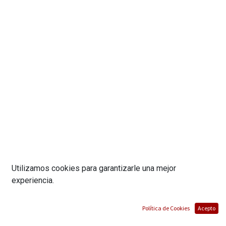
Modelo:
CEDJYX0033WR
Utilizamos cookies para garantizarle una mejor
experiencia.
SILLA DE OFICINA TIPO TOKYO / CON
REPOSACABEZA/ROJO/ DIMENSIONES
Política de Cookies
Acepto
57*62*110 MARCA ELEDO