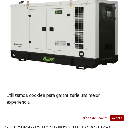
Utilizamos cookies para garantizarle una mejor
GENERADOR ELECTRICO DIESEL
experiencia.
MONOFÁSICO: POTENCIA 33 KVA (26.4 KW)
STANDBY// MOTOR FAWDE (FAW),
Política de Cookies
Acepto
ALTERNADOR BF COMPATIBLE// VOLTAJE