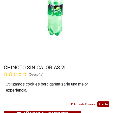
CHINOTO SIN CALORIAS 2L
(0 reseña)
$
1,65
Utilizamos cookies para garantizarle una mejor
experiencia.
Política de Cookies
Acepto