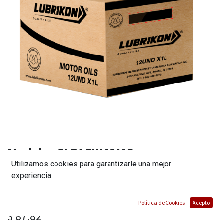
Modelo:
CLB15W40MC
Utilizamos cookies para garantizarle una mejor
ACEITE MINERAL 15W40 / CAJA (12 LTS.)
experiencia.
MARCA LUBRIKON
(0 reseña)
Política de Cookies
Acepto
$
87,82