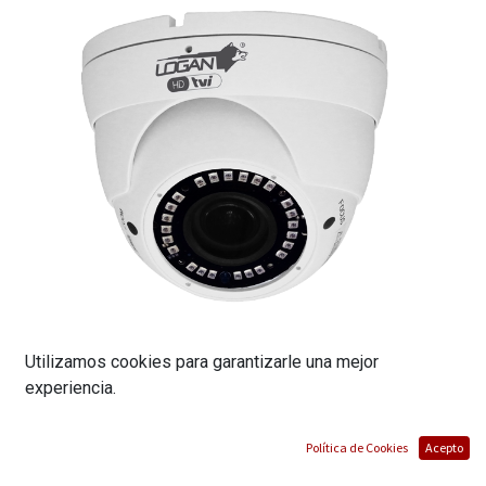
Utilizamos cookies para garantizarle una mejor
experiencia.
CÁMARA DOMO TVI (METAL) // RESOLUCIÓN:
5MPX // LENTE VARIFOCAL MANUAL DE 2,8-
Política de Cookies
Acepto
12 MM PARA ZOOM ÓPTICO 5X CON 24 LED