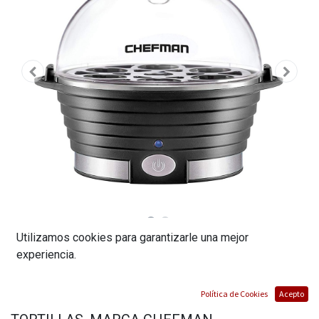
Utilizamos cookies para garantizarle una mejor
VAPORERA ELECTRICA PARA HUEVOS,
experiencia.
CAPACIDAD PARA 6 HUEVOS HERVIDOS
Política de Cookies
Acepto
DUROS O BLANDOS, INCLUYE BANDEJA PARA